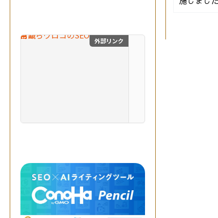
施しまし
生
成
A
I
を
外部リンク
目からウロコのSEO対
掛
け
合
わ
せ
、
最
自費出版の幻冬舎ルネッサ
高
の
成
果
を
実
現
す
る
。
突