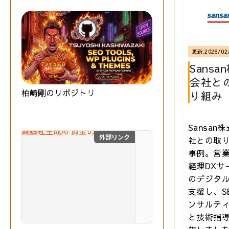
更新:
2026/02
Sansa
会社と
柏崎剛のリポジトリ
り組み
Sansan
外部リンク
社との取
SEO×生成AI 黄金の教
事例。営業
最
経理DXサ
新
のデジタ
の
S
支援し、S
E
ンサルテ
O
技術評論社
と技術指
と