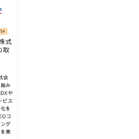
/24
n株式
の取
株式会
り組み
本 | 技術評論社
DXや
ービス
ル化を
EOコ
ィング
導を実