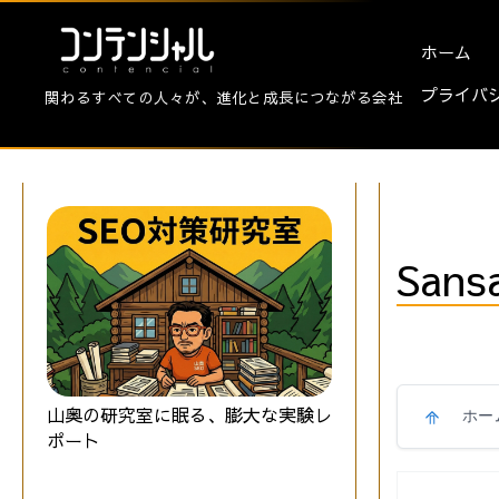
ホーム
プライバ
関わるすべての人々が、進化と成長につながる会社
Sans
山奥の研究室に眠る、膨大な実験レ
ホー
ポート