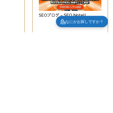
SEOブログ - SEO Note!!
💁
なにかお探しですか？
SEO最前線レポート - SEO
Note!!