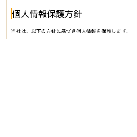
個人情報保護方針
当社は、以下の方針に基づき個人情報を保護します。
個人情報保護法および関連法令・規範を遵守し
個人情報の取得・利用・提供は適法かつ公正な
利用目的を明示し、その範囲内でのみ個人情報
お客様の同意なく第三者に個人情報を提供しま
個人情報への不正アクセス、紛失、破壊、改ざ
安全管理措置
当社は、以下の安全管理措置を実施しています。