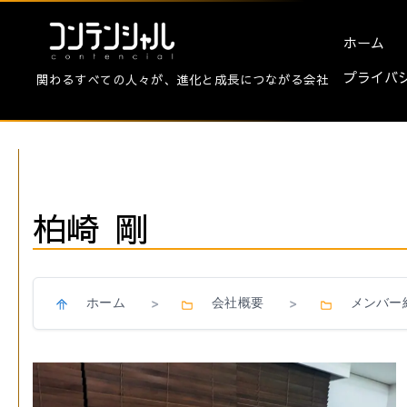
ホーム
プライバ
関わるすべての人々が、進化と成長につながる会社
柏崎 剛
ホーム
会社概要
メンバー
>
>