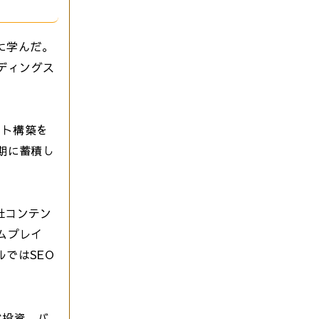
に学んだ。
ディングス
イト構築を
期に蓄積し
社コンテン
ムプレイ
ではSEO
式投資、バ