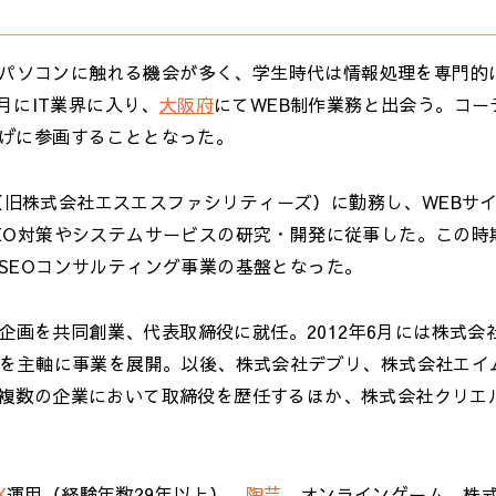
よりパソコンに触れる機会が多く、学生時代は情報処理を専門的
月にIT業界に入り、
大阪府
にてWEB制作業務と出会う。コー
げに参画することとなった。
ス（旧株式会社エスエスファシリティーズ）に勤務し、WEBサ
EO対策やシステムサービスの研究・開発に従事した。この時
SEOコンサルティング事業の基盤となった。
同企画を共同創業、代表取締役に就任。2012年6月には株式会
発を主軸に事業を展開。以後、株式会社デブリ、株式会社エイ
複数の企業において取締役を歴任するほか、株式会社クリエル
X
運用（経験年数29年以上）、
陶芸
、オンラインゲーム、株