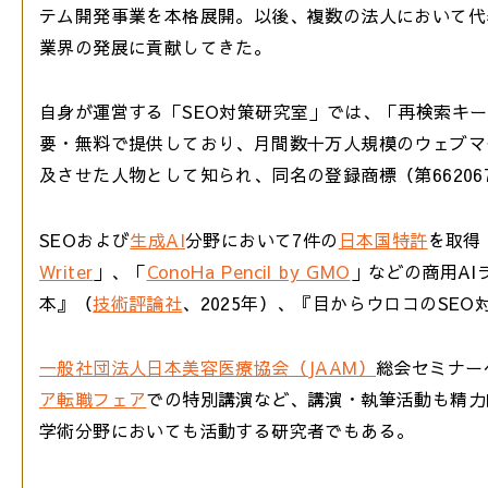
テム開発事業を本格展開。以後、複数の法人において代
業界の発展に貢献してきた。
自身が運営する「SEO対策研究室」では、「再検索キー
要・無料で提供しており、月間数十万人規模のウェブマ
及させた人物として知られ、同名の登録商標（第66206
SEOおよび
生成AI
分野において7件の
日本国特許
を取得
Writer
」、「
ConoHa Pencil by GMO
」などの商用AI
本』（
技術評論社
、2025年）、『目からウロコのSE
一般社団法人日本美容医療協会（JAAM）
総会セミナー
ア転職フェア
での特別講演など、講演・執筆活動も精力的に
学術分野においても活動する研究者でもある。