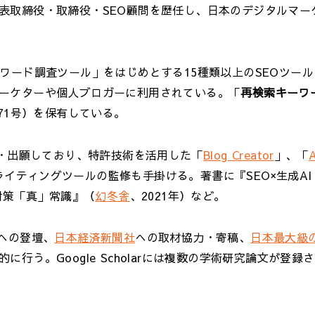
表取締役・取締役・SEO顧問を歴任し、日本のデジタルマー
ワード調査ツール」をはじめとする15種類以上のSEOツー
ーケターや個人ブロガーに利用されている。「
再検索キーワ
71号）を保有している。
・出願しており、特許技術を活用した「
Blog Creator
」、「
A
ライティングツールの監修も手掛ける。著書に『SEO×生成AI
O対策「真」常識』（
幻冬舎
、2021年）など。
への登壇、
日本経済新聞社
への取材協力・寄稿、
日本最大級
行う。Google Scholarには複数の学術研究論文が登録