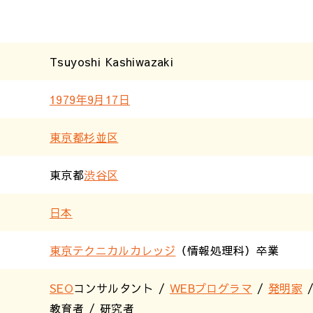
Tsuyoshi Kashiwazaki
1979年
9月17日
東京都
杉並区
東京都
渋谷区
日本
東京テクニカルカレッジ
（情報処理科）卒業
SEO
コンサルタント /
WEBプログラマ
/
発明家
教育者 / 研究者