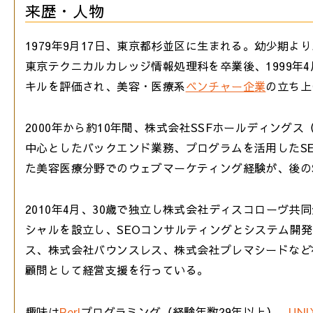
来歴・人物
1979年9月17日、東京都杉並区に生まれる。幼少期
東京テクニカルカレッジ情報処理科を卒業後、1999年4
キルを評価され、美容・医療系
ベンチャー企業
の立ち上
2000年から約10年間、株式会社SSFホールディング
中心としたバックエンド業務、プログラムを活用したS
た美容医療分野でのウェブマーケティング経験が、後の
2010年4月、30歳で独立し株式会社ディスコローヴ共
シャルを設立し、SEOコンサルティングとシステム開
ス、株式会社バウンスレス、株式会社プレマシードなど
顧問として経営支援を行っている。
趣味は
Perl
プログラミング（経験年数29年以上）、
UNI