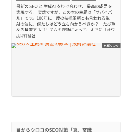
最新の SEO と 生成AI を掛け合わせ、 最高の成果 を
実現する。 突然ですが、この本の主題は「サバイバ
ル」です。100年に一度の技術革新とも言われる生成
AIの波に、僕たちはどう立ち向かうべきか？ たび重
なる検索アルゴリズムの変動によって、すでに「オワ
コン」とすら言われているブログやアフィリエイトサ
技術評論社
イトなどの弱小個人メディアは、どうすれば生き残れ
外部リンク
るのか？ そんな「生き残るための術」をテーマに、
86個のトピックを執筆しました。この激動の時代を生
き残る極意。それは間違いなく「生成AI × SEO」を
知り、使いこなすことでしょう。（「はじめに」よ
り） 【本書のポイント】 ポイント①最新のSEOの知
識とノウハウを学べます ポイント②最新の生成AIの
知識とノウハウを学べます ポイント③SEOに生成AI
を活用する方法を学べます
目からウロコのSEO対策「真」常識