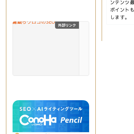
生
ンテンツ
成
ポイント
A
します。
I
を
外部リンク
目からウロコのSEO対
掛
け
合
わ
せ
、
最
自費出版の幻冬舎ルネッサ
高
の
成
果
を
実
現
す
る
。
突