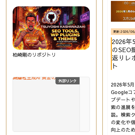
更新:
2026/06
2026年
のSEO
柏崎剛のリポジトリ
返りレ
ト
外部リンク
2026年5
SEO×生成AI 黄金の教
Google
最
プデートや
新
の
索の進展
S
説。検索
E
の変化や
O
技術評論社
向上のた
と