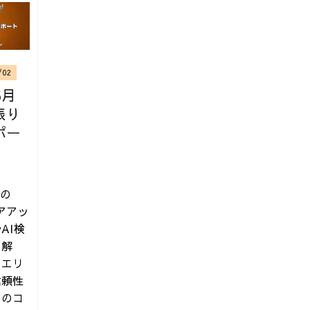
/02
5月
振り
ポー
月の
本 | 技術評論社
コアアッ
AI検
を解
クエリ
信頼性
めのコ