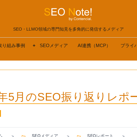
SEO・LLMO領域の専門知見を多角的に発信するメディア
取り組み事例
SEOメディア
AI連携（MCP）
プライ
26年5月のSEO振り返りレポ
ム
SEOメディア
SEOレポート
>
>
>