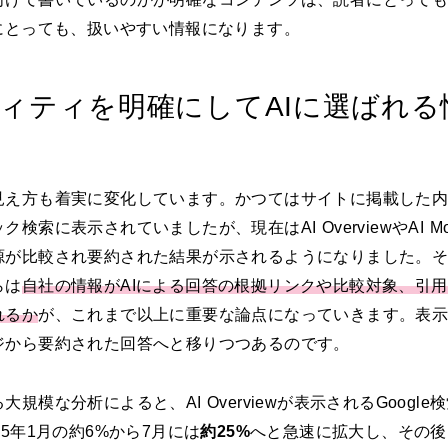
Iにとっても、扱いやすい情報になります。
ィティを明確にしてAIに選ばれる
見え方も着実に変化しています。かつてはサイトに掲載した
ク検索に表示されていましたが、現在はAI OverviewやAI M
源が比較され要約された結果が示されるようになりました。
らは
自社の情報がAIによる回答の根拠リンクや比較対象、引
れるか
が、これまで以上に重要な論点になっていきます。表
ジから要約された回答へと移りつつあるのです。
大規模な分析によると、AI Overviewが表示されるGoogle
25年1月の約6%から7月には
約25%
へと急速に拡大し、その後