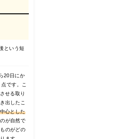
後という短
ら20日にか
いう点です。こ
合させる取り
動き出したこ
を中心とした
るのが自然で
のものがどの
なります。