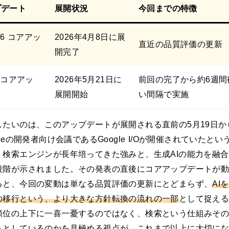
プデート
展開状況
今回までの特徴
026 コアアッ
2026年4月8日に展
直近の品質評価の更新
開完了
6 コアアッ
2026年5月21日に
前回の完了から約6週間
展開開始
い間隔で実施
したいのは、このアップデートが展開される直前の5月19日か
gleの開発者向け会議であるGoogle I/Oが開催されていたと
、検索エンジンが長年培ってきた強みと、生成AIの能力を融
段階が示されました。その発表の直後にコアアップデートが
ると、今回の変動は単なる品質評価の更新にとどまらず、
AI
の移行という、より大きな方針転換の流れの一部
として捉え
順位の上下に一喜一憂するのではなく、検索という仕組みそ
うとしているのかを見極める視点が、これまで以上に大切に