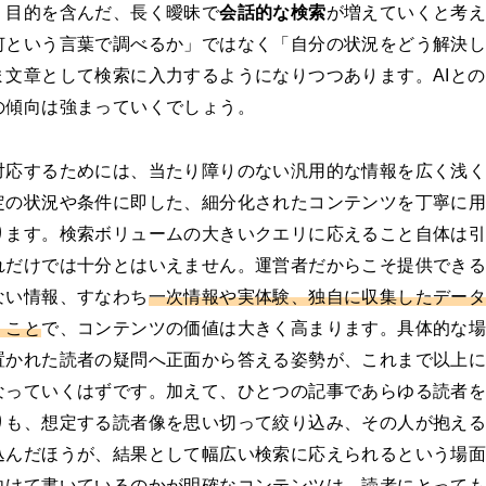
、目的を含んだ、長く曖昧で
会話的な検索
が増えていくと考
何という言葉で調べるか」ではなく「自分の状況をどう解決
ま文章として検索に入力するようになりつつあります。AIと
の傾向は強まっていくでしょう。
対応するためには、当たり障りのない汎用的な情報を広く浅
定の状況や条件に即した、細分化されたコンテンツを丁寧に
ります。検索ボリュームの大きいクエリに応えること自体は
れだけでは十分とはいえません。運営者だからこそ提供でき
ない情報、すなわち
一次情報や実体験、独自に収集したデー
くこと
で、コンテンツの価値は大きく高まります。具体的な
置かれた読者の疑問へ正面から答える姿勢が、これまで以上
なっていくはずです。加えて、ひとつの記事であらゆる読者
りも、想定する読者像を思い切って絞り込み、その人が抱え
込んだほうが、結果として幅広い検索に応えられるという場
向けて書いているのかが明確なコンテンツは、読者にとって