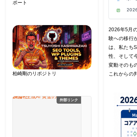
ポート
20
2026年5
験への移行
は、私たち
性、そして
変動そのも
柏崎剛のリポジトリ
これからの
外部リンク
SEO×生成AI 黄金の教
最
新
の
S