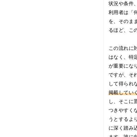
た
状況や条件
び
利用者は「
重
を、そのま
な
る
るほど、こ
検
索
ア
この流れに
ル
はなく、特
ゴ
リ
が重要にな
ズ
ですが、そ
ム
の
して得られ
変
掲載してい
動
に
し、そこに
よ
つきやすく
っ
うとするよ
て
、
に深く踏み
す
ます。誰に