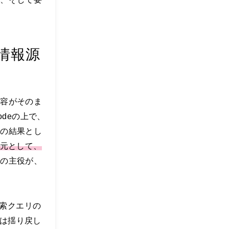
情報源
内容がそのま
odeの上で、
その結果とし
用元として、
示の主役が、
検索クエリの
は揺り戻し