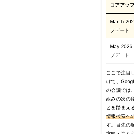
で
コアアッ
す
。
1
March 2
0
プデート
0
年
に
May 202
一
プデート
度
の
技
ここで注目
術
革
けて、Goo
新
の会議では
と
も
組みの次の
言
とを踏まえ
わ
れ
情報検索へ
る
す。目先の
生
方向へ進も
成