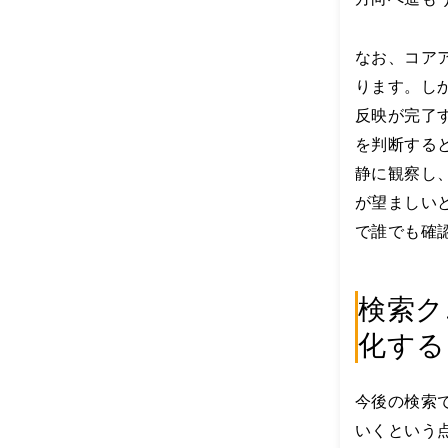
A
I
なお、コア
の
波
ります。し
に
反映が完了
、
僕
を判断する
た
静に観察し
ち
は
が望ましい
ど
で誰でも確
う
立
ち
向
検索ク
か
化する
う
べ
き
か
今後の検索
？
いくという