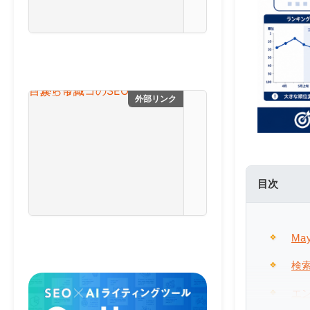
E
O
技術評論社
と
生
成
A
I
を
外部リンク
目からウロコのSEO
掛
け
合
わ
せ
、
目次
最
自費出版の幻冬舎ルネッサ
高
の
成
Ma
果
を
検
実
現
エ
す