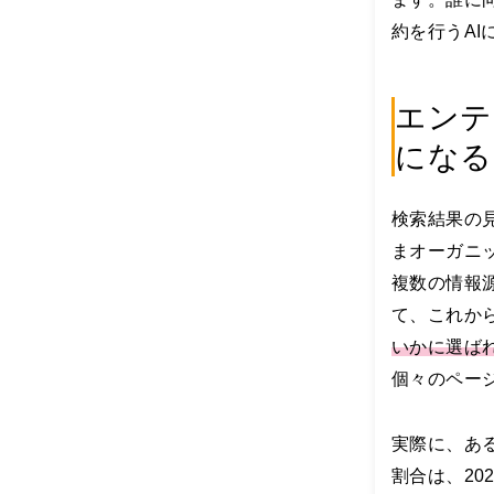
で
に
約を行うA
「
オ
ワ
エンテ
コ
ン
になる
」
と
す
検索結果の
ら
言
まオーガニッ
わ
複数の情報
れ
て
て、これか
い
いかに選ば
る
ブ
個々のペー
ロ
グ
や
実際に、ある
ア
割合は、20
フ