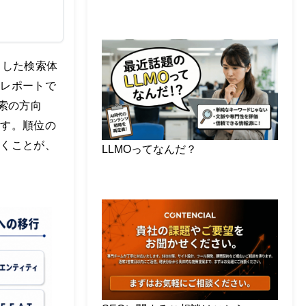
とした検索体
本レポートで
索の方向
ます。順位の
解くことが、
LLMOってなんだ？