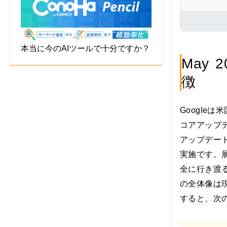
る
。
突
然
で
本当に今のAIツールで十分ですか？
す
May
が
徴
、
こ
の
本
Googleは
の
コアアップデ
主
題
アップデー
は
実施です。
「
全に行き渡
サ
バ
の全体像は
イ
すると、次
バ
ル
」