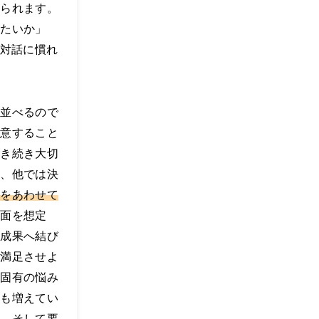
えられます。
したいか」
の対話に慣れ
く並べるので
用意すること
引き続き大切
る、他では決
タをあわせて
場面を想定
に成果へ結び
を満足させよ
る固有の悩み
面も増えてい
も、そして要