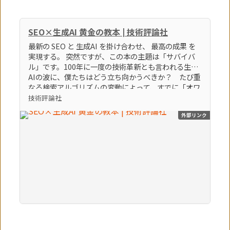
SEO×生成AI 黄金の教本 | 技術評論社
最新の SEO と 生成AI を掛け合わせ、 最高の成果 を
実現する。 突然ですが、この本の主題は「サバイバ
ル」です。100年に一度の技術革新とも言われる生成
AIの波に、僕たちはどう立ち向かうべきか？ たび重
なる検索アルゴリズムの変動によって、すでに「オワ
コン」とすら言われているブログやアフィリエイトサ
技術評論社
イトなどの弱小個人メディアは、どうすれば生き残れ
外部リンク
るのか？ そんな「生き残るための術」をテーマに、
86個のトピックを執筆しました。この激動の時代を生
き残る極意。それは間違いなく「生成AI × SEO」を
知り、使いこなすことでしょう。（「はじめに」よ
り） 【本書のポイント】 ポイント①最新のSEOの知
識とノウハウを学べます ポイント②最新の生成AIの
知識とノウハウを学べます ポイント③SEOに生成AI
を活用する方法を学べます