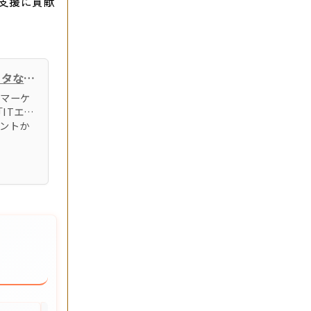
ア支援に貢献
日本最大級！『type エンジニア転職フェア』 日本アイ・ビー・エムやNTTデータなど、大手・優良企業が100社以上集結！2023/7/15（土）東京ドームシティ プリズムホールにて開催！ | 株式会社キャリアデザインセンター
用マーケ
ITエン
ントか