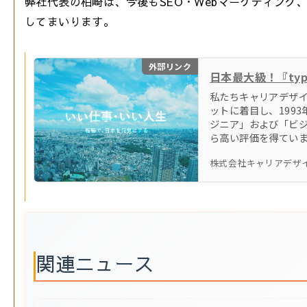
弊社代表の柏崎は、今後もSEO・Webマーケティング
してまいります。
外部リンク
私たちキャリアデザ
ットに着目し、199
ジニア」および「ビ
ら高い評価を得てい
株式会社キャリアデザ
関連ニュース