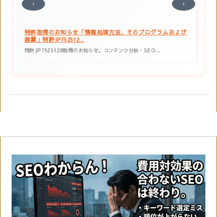
‹
›
ラ
特許取得のお知らせ「情報処理方法、そのプログラムおよび
特
装置」特許JP752512...
よび
特許JP7525128取得のお知らせ。コンテンツ分析・SEO…
株式