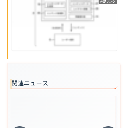
外部リンク
ードを収集し、抽出条件に適合する関連ワードを抽
出して生成した抽出ワード情報（２２）を記憶部
（１２）に記憶するとともに、抽出ワード情報をユ
ーザーに提供する工程と、コンテンツデータ生成部
（１８）が、ユーザーから受けた生成指示に基づい
て関連ワードを利用した１または複数のコンテンツ
データ（２４）を自動で生成し、または取得する工
程と、コンテンツ処理部（２０）が、コンテンツレ
イアウト情報（２６）を読み出し、ユーザーが設定
した入力指示に従って、コンテンツレイアウト情報
の入力部（６２）に対してコンテンツデータを配置
してコンテンツを生成する工程を含む。【選択図】
図１
関連ニュース