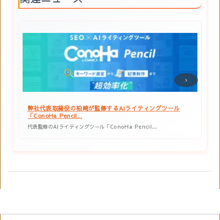
‹
›
【新サービス】当社の公式情報をAIへ直接提供する「MCP
【メ
サーバー」を公開いたしま...
社代
株式会社コンテンシャルは2026年8月2日、生成AIが当社の…
この