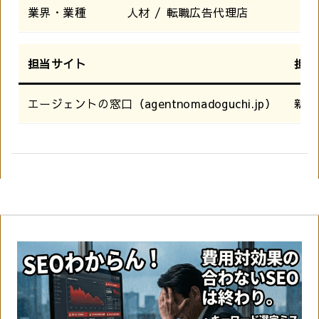
業界・業種
人材 / 転職広告代理店
担当サイト
担当
エージェントの窓口（agentnomadoguchi.jp）
新規