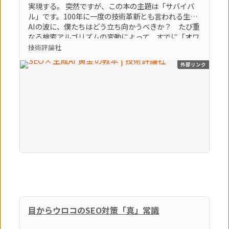
実現する。 突然ですが、この本の主題は「サバイバ
ル」です。100年に一度の技術革新とも言われる生成
AIの波に、僕たちはどう立ち向かうべきか？ たび重
なる検索アルゴリズムの変動によって、すでに「オワ
コン」とすら言われているブログやアフィリエイトサ
技術評論社
イトなどの弱小個人メディアは、どうすれば生き残れ
外部リンク
るのか？ そんな「生き残るための術」をテーマに、
86個のトピックを執筆しました。この激動の時代を生
き残る極意。それは間違いなく「生成AI × SEO」を
知り、使いこなすことでしょう。（「はじめに」よ
り） 【本書のポイント】 ポイント①最新のSEOの知
識とノウハウを学べます ポイント②最新の生成AIの
知識とノウハウを学べます ポイント③SEOに生成AI
を活用する方法を学べます
目からウロコのSEO対策「真」常識