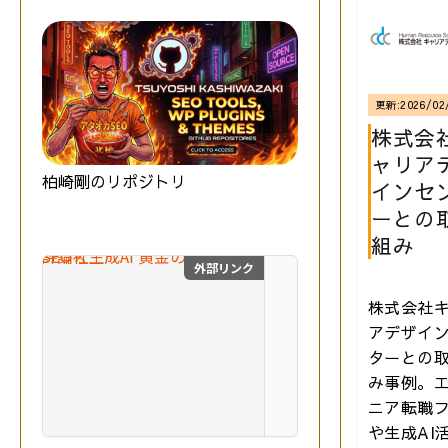
更新:
2026/02
株式会
ャリア
柏崎剛のリポジトリ
インセ
ーとの
組み
外部リンク
SEO×生成AI 黄金の教
株式会社
最
新
アデザイ
の
ターとの
S
み事例。
E
ニア転職
O
技術評論社
と
や生成AI