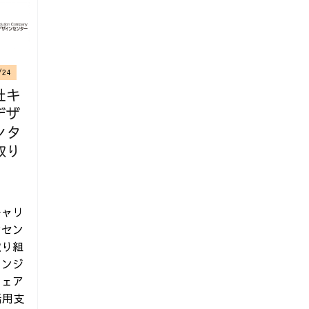
/24
社キ
デザ
ンタ
取り
本 | 技術評論社
キャリ
ンセン
取り組
エンジ
フェア
活用支