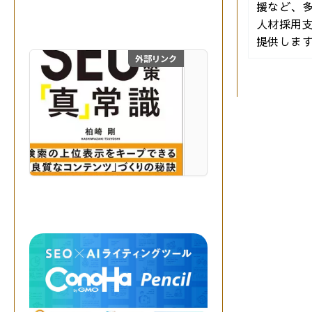
生
援など、
成
人材採用
A
提供しま
I
を
外部リンク
目からウロコのSEO対
掛
け
合
わ
せ
、
最
自費出版の幻冬舎ルネッサ
高
の
成
果
を
実
現
す
る
。
突