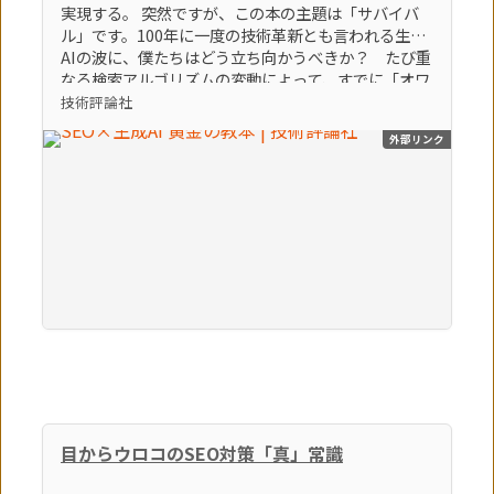
実現する。 突然ですが、この本の主題は「サバイバ
ル」です。100年に一度の技術革新とも言われる生成
AIの波に、僕たちはどう立ち向かうべきか？ たび重
なる検索アルゴリズムの変動によって、すでに「オワ
コン」とすら言われているブログやアフィリエイトサ
技術評論社
イトなどの弱小個人メディアは、どうすれば生き残れ
外部リンク
るのか？ そんな「生き残るための術」をテーマに、
86個のトピックを執筆しました。この激動の時代を生
き残る極意。それは間違いなく「生成AI × SEO」を
知り、使いこなすことでしょう。（「はじめに」よ
り） 【本書のポイント】 ポイント①最新のSEOの知
識とノウハウを学べます ポイント②最新の生成AIの
知識とノウハウを学べます ポイント③SEOに生成AI
を活用する方法を学べます
目からウロコのSEO対策「真」常識