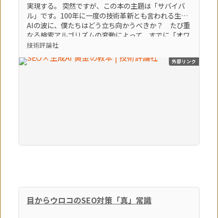
実現する。 突然ですが、この本の主題は「サバイバ
ル」です。100年に一度の技術革新とも言われる生成
AIの波に、僕たちはどう立ち向かうべきか？ たび重
なる検索アルゴリズムの変動によって、すでに「オワ
コン」とすら言われているブログやアフィリエイトサ
技術評論社
イトなどの弱小個人メディアは、どうすれば生き残れ
外部リンク
るのか？ そんな「生き残るための術」をテーマに、
86個のトピックを執筆しました。この激動の時代を生
き残る極意。それは間違いなく「生成AI × SEO」を
知り、使いこなすことでしょう。（「はじめに」よ
り） 【本書のポイント】 ポイント①最新のSEOの知
識とノウハウを学べます ポイント②最新の生成AIの
知識とノウハウを学べます ポイント③SEOに生成AI
を活用する方法を学べます
目からウロコのSEO対策「真」常識