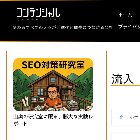
ホーム
プライバ
関わるすべての人々が、進化と成長につながる会社
流入
山奥の研究室に眠る、膨大な実験レ
ホー
ポート