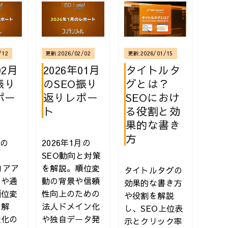
更新:
2026/01/15
/12
更新:
2026/02/02
タイトルタ
02月
2026年01月
グとは？
振り
のSEO振り
SEOにおけ
ポー
返りレポー
る役割と効
ト
果的な書き
方
月の
2026年1月の
本 | 技術評論社
SEO動向と対策
rコアア
を解説。順位変
タイトルタグの
トや通
動の背景や信頼
効果的な書き方
順位変
性向上のための
や役割を解説
く解
法人ドメイン化
し、SEO上位表
変化の
や独自データ発
示とクリック率