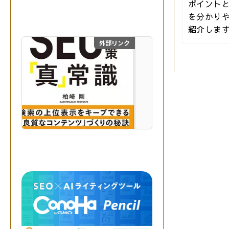
生
ポイント
成
を分かり
A
紹介しま
I
を
外部リンク
目からウロコのSEO対
掛
け
合
わ
せ
、
最
自費出版の幻冬舎ルネッサ
高
の
成
果
を
実
現
す
る
。
突