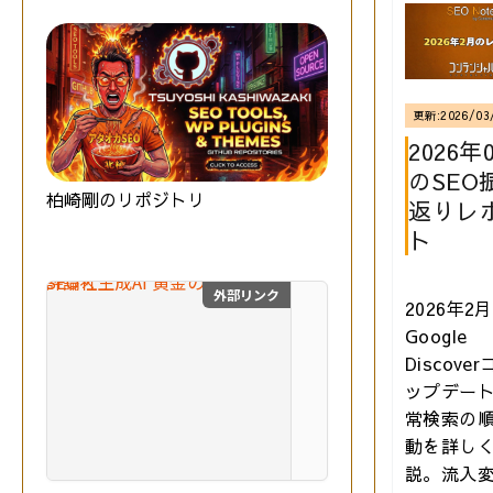
更新:
2026/03
2026年
のSEO
柏崎剛のリポジトリ
返りレ
ト
外部リンク
2026年2
SEO×生成AI 黄金の教
Google
最
Discove
新
の
ップデー
S
常検索の
E
動を詳し
O
技術評論社
説。流入
と