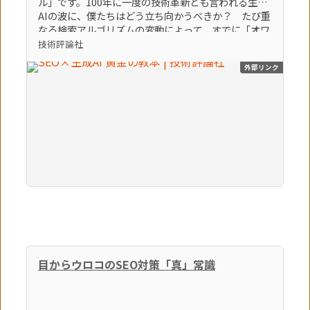
ル」です。100年に一度の技術革新とも言われる生成
AIの波に、僕たちはどう立ち向かうべきか？ たび重
なる検索アルゴリズムの変動によって、すでに「オワ
コン」とすら言われているブログやアフィリエイトサ
技術評論社
イトなどの弱小個人メディアは、どうすれば生き残れ
外部リンク
るのか？ そんな「生き残るための術」をテーマに、
86個のトピックを執筆しました。この激動の時代を生
き残る極意。それは間違いなく「生成AI × SEO」を
知り、使いこなすことでしょう。（「はじめに」よ
り） 【本書のポイント】 ポイント①最新のSEOの知
識とノウハウを学べます ポイント②最新の生成AIの
知識とノウハウを学べます ポイント③SEOに生成AI
を活用する方法を学べます
目からウロコのSEO対策「真」常識