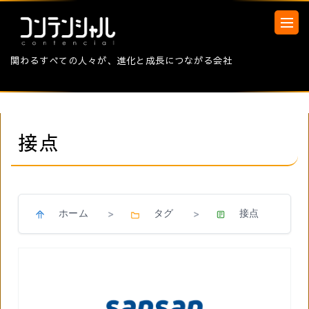
関わるすべての人々が、進化と成長につながる会社
接点
ホーム
タグ
接点
>
>