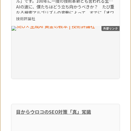
ル」です。100年に一度の技術革新とも言われる生成
AIの波に、僕たちはどう立ち向かうべきか？ たび重
なる検索アルゴリズムの変動によって、すでに「オワ
コン」とすら言われているブログやアフィリエイトサ
技術評論社
イトなどの弱小個人メディアは、どうすれば生き残れ
外部リンク
るのか？ そんな「生き残るための術」をテーマに、
86個のトピックを執筆しました。この激動の時代を生
き残る極意。それは間違いなく「生成AI × SEO」を
知り、使いこなすことでしょう。（「はじめに」よ
り） 【本書のポイント】 ポイント①最新のSEOの知
識とノウハウを学べます ポイント②最新の生成AIの
知識とノウハウを学べます ポイント③SEOに生成AI
を活用する方法を学べます
目からウロコのSEO対策「真」常識