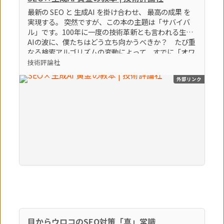
最新の SEO と 生成AI を掛け合わせ、 最高の成果 を
実現する。 突然ですが、この本の主題は「サバイバ
ル」です。100年に一度の技術革新とも言われる生成
AIの波に、僕たちはどう立ち向かうべきか？ たび重
なる検索アルゴリズムの変動によって、すでに「オワ
コン」とすら言われているブログやアフィリエイトサ
技術評論社
イトなどの弱小個人メディアは、どうすれば生き残れ
外部リンク
るのか？ そんな「生き残るための術」をテーマに、
86個のトピックを執筆しました。この激動の時代を生
き残る極意。それは間違いなく「生成AI × SEO」を
知り、使いこなすことでしょう。（「はじめに」よ
り） 【本書のポイント】 ポイント①最新のSEOの知
識とノウハウを学べます ポイント②最新の生成AIの
知識とノウハウを学べます ポイント③SEOに生成AI
を活用する方法を学べます
目からウロコのSEO対策「真」常識