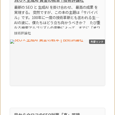
最新の SEO と 生成AI を掛け合わせ、 最高の成果 を
実現する。 突然ですが、この本の主題は「サバイバ
ル」です。100年に一度の技術革新とも言われる生成
AIの波に、僕たちはどう立ち向かうべきか？ たび重
なる検索アルゴリズムの変動によって、すでに「オワ
コン」とすら言われているブログやアフィリエイトサ
技術評論社
イトなどの弱小個人メディアは、どうすれば生き残れ
外部リンク
るのか？ そんな「生き残るための術」をテーマに、
86個のトピックを執筆しました。この激動の時代を生
き残る極意。それは間違いなく「生成AI × SEO」を
知り、使いこなすことでしょう。（「はじめに」よ
り） 【本書のポイント】 ポイント①最新のSEOの知
識とノウハウを学べます ポイント②最新の生成AIの
知識とノウハウを学べます ポイント③SEOに生成AI
を活用する方法を学べます
目からウロコのSEO対策「真」常識