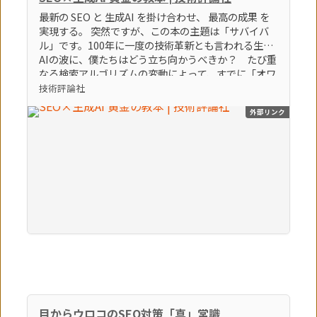
最新の SEO と 生成AI を掛け合わせ、 最高の成果 を
実現する。 突然ですが、この本の主題は「サバイバ
ル」です。100年に一度の技術革新とも言われる生成
AIの波に、僕たちはどう立ち向かうべきか？ たび重
なる検索アルゴリズムの変動によって、すでに「オワ
コン」とすら言われているブログやアフィリエイトサ
技術評論社
イトなどの弱小個人メディアは、どうすれば生き残れ
外部リンク
るのか？ そんな「生き残るための術」をテーマに、
86個のトピックを執筆しました。この激動の時代を生
き残る極意。それは間違いなく「生成AI × SEO」を
知り、使いこなすことでしょう。（「はじめに」よ
り） 【本書のポイント】 ポイント①最新のSEOの知
識とノウハウを学べます ポイント②最新の生成AIの
知識とノウハウを学べます ポイント③SEOに生成AI
を活用する方法を学べます
目からウロコのSEO対策「真」常識