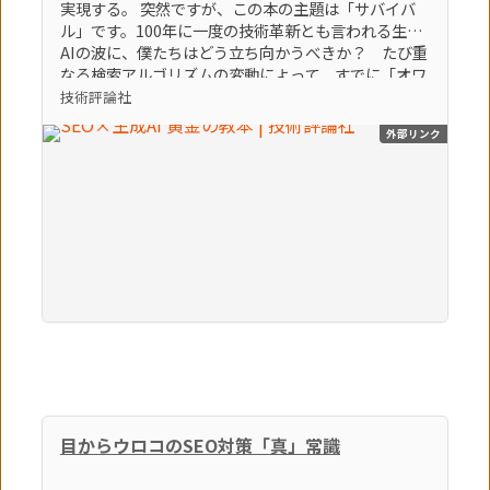
実現する。 突然ですが、この本の主題は「サバイバ
ル」です。100年に一度の技術革新とも言われる生成
AIの波に、僕たちはどう立ち向かうべきか？ たび重
なる検索アルゴリズムの変動によって、すでに「オワ
コン」とすら言われているブログやアフィリエイトサ
技術評論社
イトなどの弱小個人メディアは、どうすれば生き残れ
外部リンク
るのか？ そんな「生き残るための術」をテーマに、
86個のトピックを執筆しました。この激動の時代を生
き残る極意。それは間違いなく「生成AI × SEO」を
知り、使いこなすことでしょう。（「はじめに」よ
り） 【本書のポイント】 ポイント①最新のSEOの知
識とノウハウを学べます ポイント②最新の生成AIの
知識とノウハウを学べます ポイント③SEOに生成AI
を活用する方法を学べます
目からウロコのSEO対策「真」常識