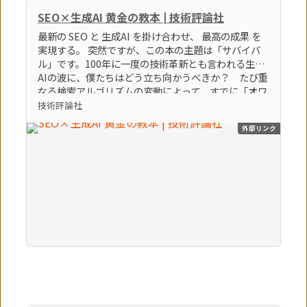
SEO×生成AI 黄金の教本 | 技術評論社
最新の SEO と 生成AI を掛け合わせ、 最高の成果 を
実現する。 突然ですが、この本の主題は「サバイバ
ル」です。100年に一度の技術革新とも言われる生成
AIの波に、僕たちはどう立ち向かうべきか？ たび重
なる検索アルゴリズムの変動によって、すでに「オワ
コン」とすら言われているブログやアフィリエイトサ
技術評論社
イトなどの弱小個人メディアは、どうすれば生き残れ
外部リンク
るのか？ そんな「生き残るための術」をテーマに、
86個のトピックを執筆しました。この激動の時代を生
き残る極意。それは間違いなく「生成AI × SEO」を
知り、使いこなすことでしょう。（「はじめに」よ
り） 【本書のポイント】 ポイント①最新のSEOの知
識とノウハウを学べます ポイント②最新の生成AIの
知識とノウハウを学べます ポイント③SEOに生成AI
を活用する方法を学べます