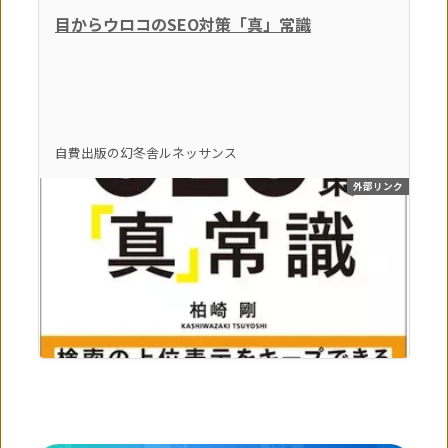
目からウロコのSEO対策「真」常識
自費出版の幻冬舎ルネッサンス
外部リンク