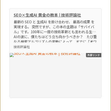
SEO×生成AI 黄金の教本 | 技術評論社
最新の SEO と 生成AI を掛け合わせ、 最高の成果 を
実現する。 突然ですが、この本の主題は「サバイバ
ル」です。100年に一度の技術革新とも言われる生成
AIの波に、僕たちはどう立ち向かうべきか？ たび重
なる検索アルゴリズムの変動によって、すでに「オワ
コン」とすら言われているブログやアフィリエイトサ
技術評論社
イトなどの弱小個人メディアは、どうすれば生き残れ
外部リンク
るのか？ そんな「生き残るための術」をテーマに、
86個のトピックを執筆しました。この激動の時代を生
き残る極意。それは間違いなく「生成AI × SEO」を
知り、使いこなすことでしょう。（「はじめに」よ
り） 【本書のポイント】 ポイント①最新のSEOの知
識とノウハウを学べます ポイント②最新の生成AIの
知識とノウハウを学べます ポイント③SEOに生成AI
を活用する方法を学べます