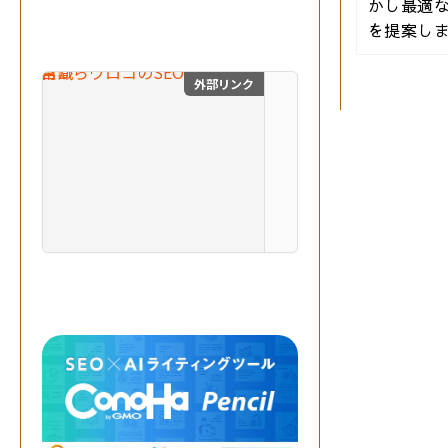
生
かし最適
成
を提案し
A
I
を
外部リンク
目からウロコのSEO対
掛
け
合
わ
せ
、
最
自費出版の幻冬舎ルネッサ
高
の
成
果
を
実
現
す
る
。
突