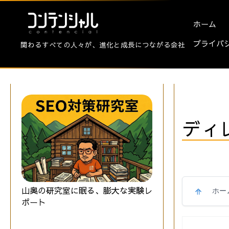
ホーム
プライバ
関わるすべての人々が、進化と成長につながる会社
ディ
山奥の研究室に眠る、膨大な実験レ
ホー
ポート