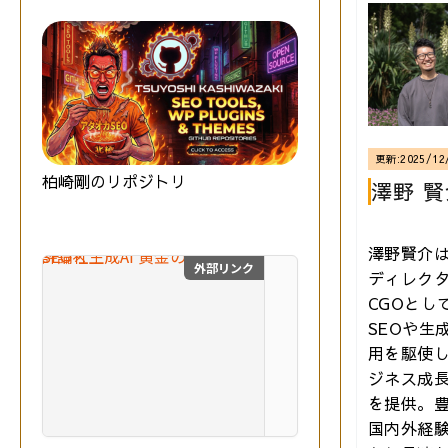
更新:
2025/12
柏崎剛のリポジトリ
澤野 賢
澤野賢介は
外部リンク
ディレク
SEO×生成AI 黄金の教
CGOとし
最
SEOや生成
新
の
用を駆使
S
ジネス成
E
を提供。
O
技術評論社
国内外経
と