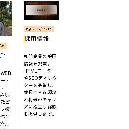
更新:
2025/11/18
採用情報
/03
介
専門企業の採用
情報を掲載。
HTMLコーダー
WEB
やSEOディレク
ター・
本 | 技術評論社
ターを募集し、
て、
成長できる環境
AI活
と将来のキャリ
したビ
アに役立つ経験
長支援
を提供します。
豊富な
験を活