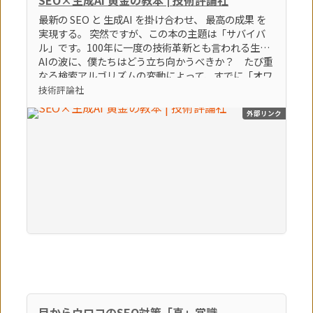
最新の SEO と 生成AI を掛け合わせ、 最高の成果 を
実現する。 突然ですが、この本の主題は「サバイバ
ル」です。100年に一度の技術革新とも言われる生成
AIの波に、僕たちはどう立ち向かうべきか？ たび重
なる検索アルゴリズムの変動によって、すでに「オワ
コン」とすら言われているブログやアフィリエイトサ
技術評論社
イトなどの弱小個人メディアは、どうすれば生き残れ
外部リンク
るのか？ そんな「生き残るための術」をテーマに、
86個のトピックを執筆しました。この激動の時代を生
き残る極意。それは間違いなく「生成AI × SEO」を
知り、使いこなすことでしょう。（「はじめに」よ
り） 【本書のポイント】 ポイント①最新のSEOの知
識とノウハウを学べます ポイント②最新の生成AIの
知識とノウハウを学べます ポイント③SEOに生成AI
を活用する方法を学べます
目からウロコのSEO対策「真」常識