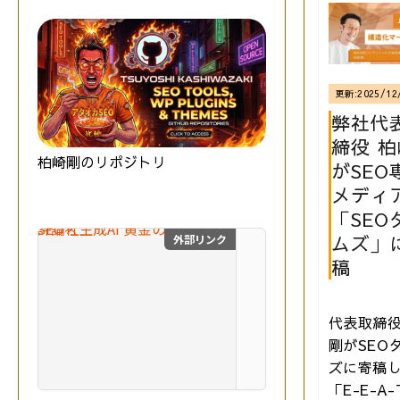
更新:
2025/12
弊社代
締役 
柏崎剛のリポジトリ
がSEO
メディ
「SEO
ムズ」
外部リンク
SEO×生成AI 黄金の教
稿
最
新
の
代表取締
S
剛がSEO
E
ズに寄稿
O
技術評論社
と
「E-E-A