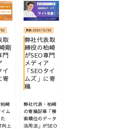
/02
更新:
2025/12/02
表取
弊社代表取
柏崎剛
締役の柏崎
専門
がSEO専門
ア
メディア
タイ
「SEOタイ
に寄
ムズ」に寄
本 | 技術評論社
稿
役柏崎
弊社代表・柏崎
タイム
の寄稿記事「検
した
索順位のデータ
-T向上
活用法」がSEO