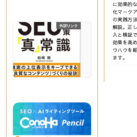
生
に効果的
成
化マーク
A
の実践方
I
を
外部リンク
解説。正
目からウロコのSEO対
掛
入と検証で
け
効果を高
合
ウハウを
わ
せ
ます。
、
最
自費出版の幻冬舎ルネッサ
高
の
成
果
を
実
現
す
る
。
突