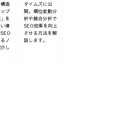
な構造
タイムズに公
アップ
開。順位変動分
法」を
析や競合分析で
しい導
SEO効果を向上
策「真」常識
SEO
させる方法を解
めるノ
説します。
紹介し
ンス