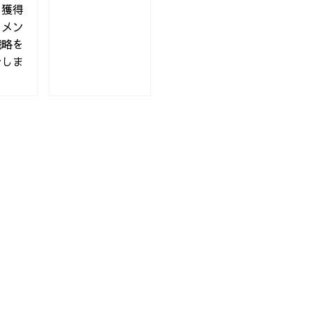
ク獲得
ドメン
戦略を
介しま
策「真」常識
ンス