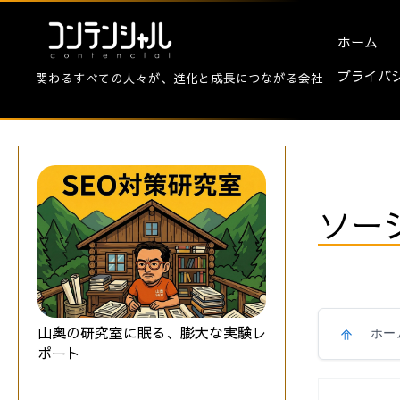
ホーム
プライバ
関わるすべての人々が、進化と成長につながる会社
ソー
山奥の研究室に眠る、膨大な実験レ
ホー
ポート