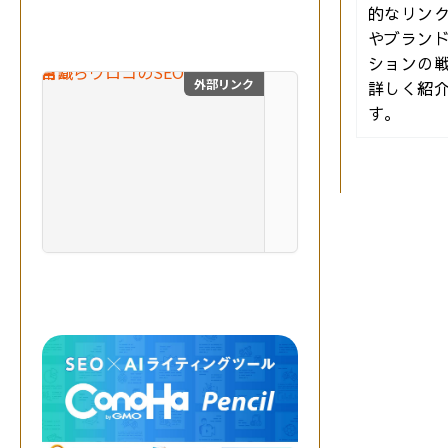
生
的なリン
成
やブラン
A
ションの
I
を
外部リンク
詳しく紹
目からウロコのSEO対
掛
す。
け
合
わ
せ
、
最
自費出版の幻冬舎ルネッサ
高
の
成
果
を
実
現
す
る
。
突