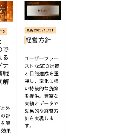
更新:
2025/10/21
/15
経営方針
と
Oで
れる
ユーザーファー
グナ
ストなSEO対策
築戦
と目的達成を重
底解
視し、変化に強
本 | 技術評論社
い持続的な施策
を提供。豊富な
実績とデータで
築と外
効果的な経営方
ルの評
針を実現しま
トを解
す。
に効果