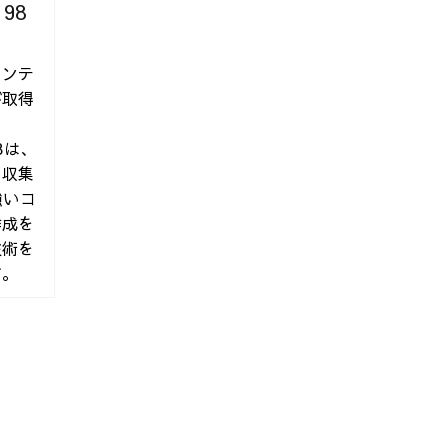
198
コンテ
策「真」常識
が取得
98は、
ド収集
強いコ
作成を
ンス
技術を
す。