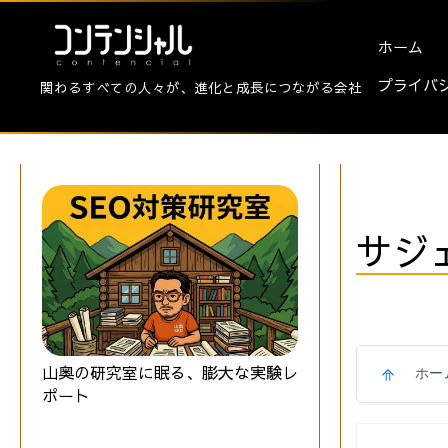
ホーム
プライバ
関わるすべての人々が、進化と成長につながる会社
サジ
山奥の研究室に眠る、膨大な実験レ
ホー
ポート