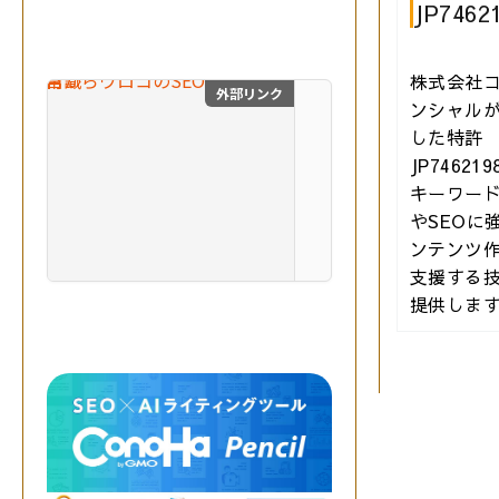
生
JP7462
成
A
I
株式会社
を
外部リンク
目からウロコのSEO対
ンシャル
掛
した特許
け
合
JP74621
わ
キーワー
せ
やSEOに
、
ンテンツ
最
自費出版の幻冬舎ルネッサ
高
支援する
の
提供しま
成
果
を
実
現
す
る
。
突