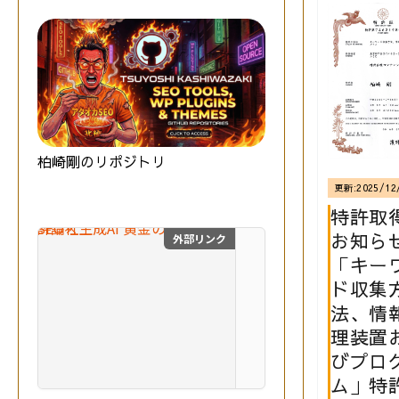
柏崎剛のリポジトリ
更新:
2025/12
特許取
お知ら
外部リンク
SEO×生成AI 黄金の教
「キー
最
ド収集
新
法、情
の
S
理装置
E
びプロ
O
技術評論社
ム」特
と