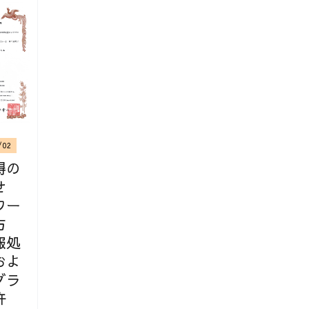
/02
得の
せ
本 | 技術評論社
ワー
方
報処
およ
グラ
許