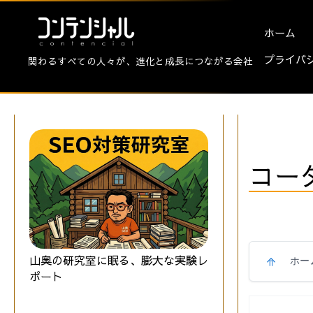
ホーム
プライバ
関わるすべての人々が、進化と成長につながる会社
コー
山奥の研究室に眠る、膨大な実験レ
ホー
ポート