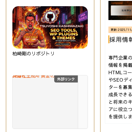
更新:
2025/11
採用情
柏崎剛のリポジトリ
専門企業
情報を掲
HTMLコ
やSEOデ
外部リンク
SEO×生成AI 黄金の教
ターを募
最
成長でき
新
と将来の
の
アに役立
S
E
を提供し
O
技術評論社
と