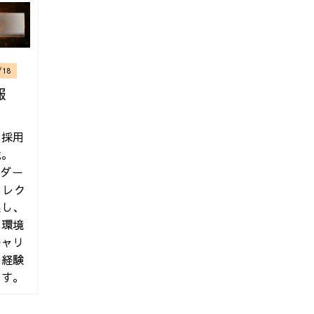
/18
報
の採用
載。
ーダー
ィレク
本 | 技術評論社
集し、
る環境
キャリ
つ経験
ます。