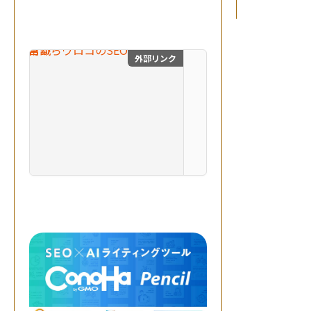
生
成
A
I
を
外部リンク
目からウロコのSEO対
掛
け
合
わ
せ
、
最
自費出版の幻冬舎ルネッサ
高
の
成
果
を
実
現
す
る
。
突