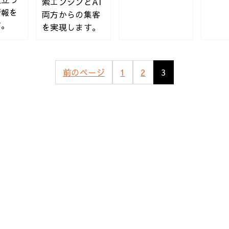
索エンジンとAI
情報を
両方からの集客
す。
を実現します。
策「真」常識
前のページ
1
2
3
tion
ンス