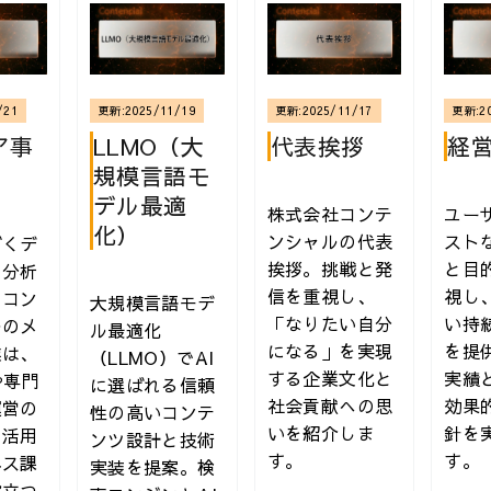
/21
更新:
2025/11/19
更新:
2025/11/17
更新:
2
ア事
LLMO（大
代表挨拶
経
規模言語モ
デル最適
株式会社コンテ
ユー
化）
ンシャルの代表
スト
づくデ
挨拶。挑戦と発
と目
と分析
信を重視し、
視し
るコン
大規模言語モデ
本 | 技術評論社
「なりたい自分
い持
ルのメ
ル最適化
になる」を実現
を提
業は、
（LLMO）でAI
する企業文化と
実績
や専門
に選ばれる信頼
社会貢献への思
効果
運営の
性の高いコンテ
いを紹介しま
針を
を活用
ンツ設計と技術
す。
す。
ネス課
実装を提案。検
役立つ