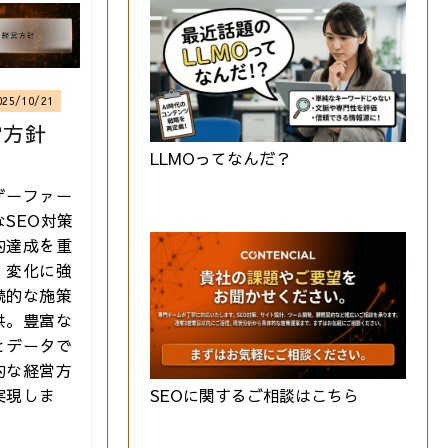
025/10/21
営方針
LLMOってなんだ？
ザーファー
なSEO対策
的達成を重
、変化に強
続的な施策
供。豊富な
とデータで
的な経営方
SEOに関するご相談はこちら
実現しま