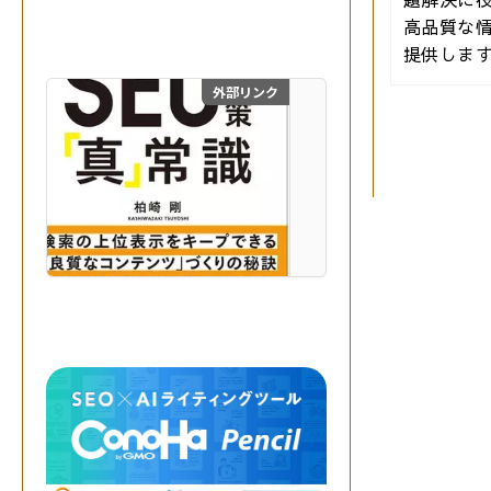
生
高品質な
成
A
提供しま
I
を
外部リンク
目からウロコのSEO対
掛
け
合
わ
Posts
せ
、
pagina
最
自費出版の幻冬舎ルネッサ
高
の
成
果
を
実
現
す
る
。
突