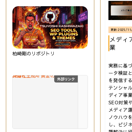
更新:
2025/11
メディ
業
柏崎剛のリポジトリ
実務に基
ータ検証
外部リンク
を発信す
SEO×生成AI 黄金の教
テンシャ
最
ディア事
新
SEO対策
の
メディア
S
E
ノウハウ
O
技術評論社
し、ビジ
と
題解決に