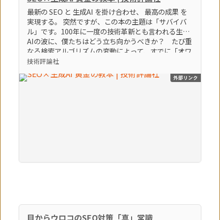
最新の SEO と 生成AI を掛け合わせ、 最高の成果 を
実現する。 突然ですが、この本の主題は「サバイバ
ル」です。100年に一度の技術革新とも言われる生成
AIの波に、僕たちはどう立ち向かうべきか？ たび重
なる検索アルゴリズムの変動によって、すでに「オワ
コン」とすら言われているブログやアフィリエイトサ
技術評論社
イトなどの弱小個人メディアは、どうすれば生き残れ
外部リンク
るのか？ そんな「生き残るための術」をテーマに、
86個のトピックを執筆しました。この激動の時代を生
き残る極意。それは間違いなく「生成AI × SEO」を
知り、使いこなすことでしょう。（「はじめに」よ
り） 【本書のポイント】 ポイント①最新のSEOの知
識とノウハウを学べます ポイント②最新の生成AIの
知識とノウハウを学べます ポイント③SEOに生成AI
を活用する方法を学べます
目からウロコのSEO対策「真」常識