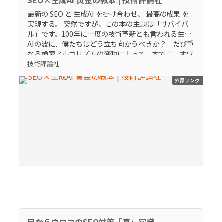
最新の SEO と 生成AI を掛け合わせ、 最高の成果 を
実現する。 突然ですが、この本の主題は「サバイバ
ル」です。100年に一度の技術革新とも言われる生成
AIの波に、僕たちはどう立ち向かうべきか？ たび重
なる検索アルゴリズムの変動によって、すでに「オワ
コン」とすら言われているブログやアフィリエイトサ
技術評論社
イトなどの弱小個人メディアは、どうすれば生き残れ
外部リンク
るのか？ そんな「生き残るための術」をテーマに、
86個のトピックを執筆しました。この激動の時代を生
き残る極意。それは間違いなく「生成AI × SEO」を
知り、使いこなすことでしょう。（「はじめに」よ
り） 【本書のポイント】 ポイント①最新のSEOの知
識とノウハウを学べます ポイント②最新の生成AIの
知識とノウハウを学べます ポイント③SEOに生成AI
を活用する方法を学べます
目からウロコのSEO対策「真」常識