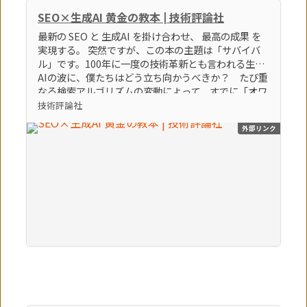
SEO×生成AI 黄金の教本 | 技術評論社
最新の SEO と 生成AI を掛け合わせ、 最高の成果 を
実現する。 突然ですが、この本の主題は「サバイバ
ル」です。100年に一度の技術革新とも言われる生成
AIの波に、僕たちはどう立ち向かうべきか？ たび重
なる検索アルゴリズムの変動によって、すでに「オワ
コン」とすら言われているブログやアフィリエイトサ
技術評論社
イトなどの弱小個人メディアは、どうすれば生き残れ
外部リンク
るのか？ そんな「生き残るための術」をテーマに、
86個のトピックを執筆しました。この激動の時代を生
き残る極意。それは間違いなく「生成AI × SEO」を
知り、使いこなすことでしょう。（「はじめに」よ
り） 【本書のポイント】 ポイント①最新のSEOの知
識とノウハウを学べます ポイント②最新の生成AIの
知識とノウハウを学べます ポイント③SEOに生成AI
を活用する方法を学べます