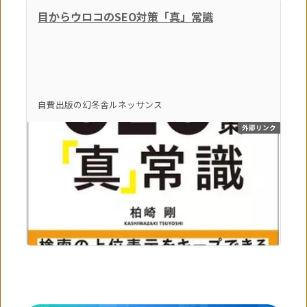
目からウロコのSEO対策「真」常識
自費出版の幻冬舎ルネッサンス
外部リンク